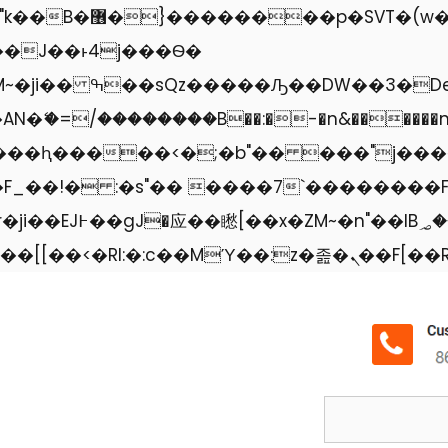
��� ��x�;�-
�=/��������B��:�-�n&������nUf��
��ϐܢ��F[��x�ZMz�G�� %嬩�/c��������[[��
Поиск