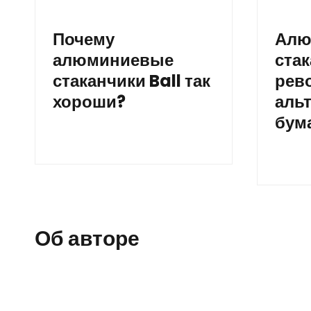
Почему
Алю
алюминиевые
стак
стаканчики Ball так
рев
хороши?
аль
бума
Об авторе