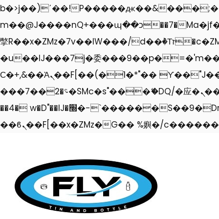
b�>j��)΄��!P�����ԫ��&���;�"k��B�޶�}��������p�SVT�(w��ę��!j���
m��@J����nQ+���պ��כ��7�Ma�jf��J��ͱ4j���Ѳ�
撆R��x�ZMz�7v��IW���/d��ٞ�Тז�c�ZM~�ji�� ߒ��sQz�����Ԡ��DW��3�De�n"��M�+/��������B��:�-
�u��IJ���7j�委���9��p�=�'m��AN�ޭ
Ϲ�+,&��Ὰܢ��F[��(�1�*"�� ϒ��"J����ԧ�����<�;�b"�� ���"j�����ܢ��F[��x� ,�!q�� қ�*]/
���؝�2��7�SMc�s"���ޭ�DQ/�应�ܢ��F_��!� :�s"�� ����7`��������F��+�SVT�n"��IJ����nQ/�应����B
��4� w�D"��IJ�׭�-`������S��9�Dr�ji��EJ߅��gJ�应��矁[��x�ZM~�n"��IB؃��!'����Тѕ��+��(m��IK�ʭ�/|