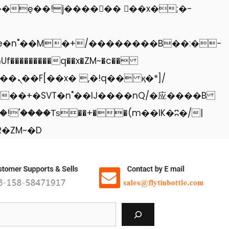
�������q��x�ZM~�
c��
перейти
<�RI:�:c��MΎ��:z�졾�ܢ��F[��R�ZM~�D
к
содержанию