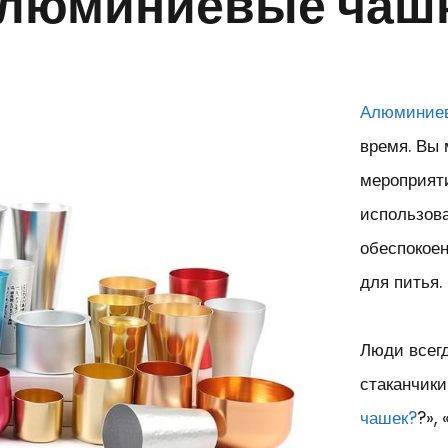
алюминиевые чаш
Алюминие
время. Вы 
мероприяти
использов
обеспокое
для питья.
Люди всег
стаканчики
чашек?
?»,